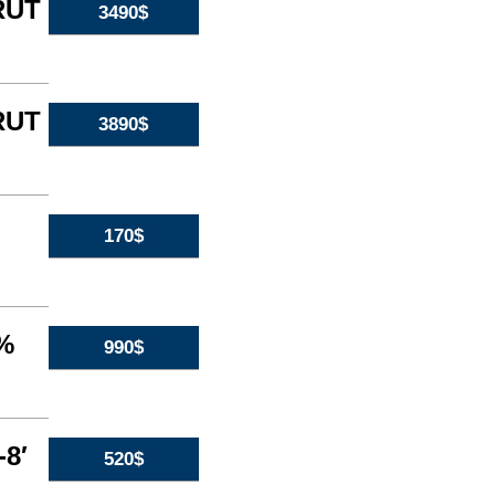
RUT
3490$
RUT
3890$
170$
4%
990$
-8′
520$