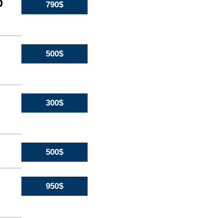
D
790$
500$
300$
500$
950$