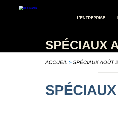
L’ENTREPRISE
LES
BOIS
SPÉCIAUX A
BOIS
BRUT
BOIS
ACCUEIL
>
SPÉCIAUX AOÛT 2
EXTÉRIEUR
BOIS
SUR
PLOT
PANNEAUX
SPÉCIAUX