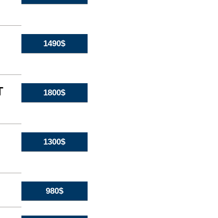
1490$
T
1800$
1300$
980$