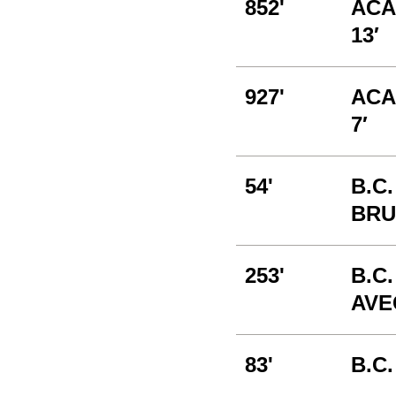
852'
ACA
13′
927'
ACA
7′
54'
B.C.
BRUT
253'
B.C.
AVE
83'
B.C.