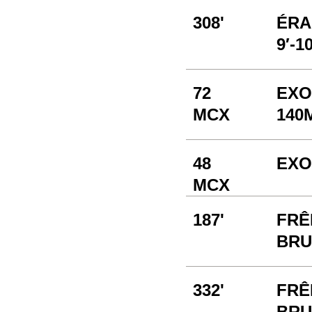
308'
ÉRA
9′-10
72
EXO
MCX
140
48
EXO
MCX
187'
FRÊ
BRUT
332'
FRÊ
BRUT