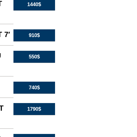
T
1440$
 7′
910$
U
550$
740$
T
1790$