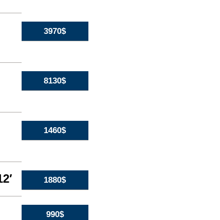
3970$
8130$
1460$
2′
1880$
990$