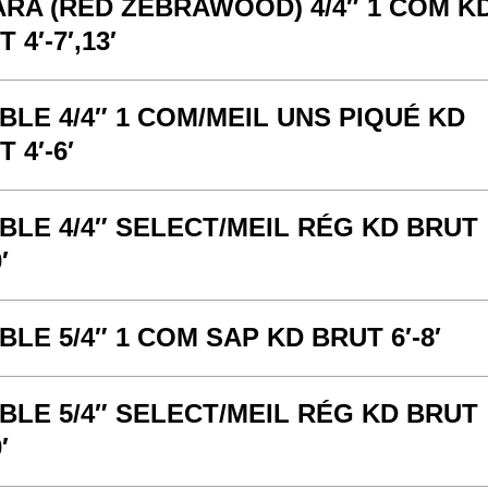
ARA (RED ZEBRAWOOD) 4/4″ 1 COM K
 4′-7′,13′
BLE 4/4″ 1 COM/MEIL UNS PIQUÉ KD
 4′-6′
BLE 4/4″ SELECT/MEIL RÉG KD BRUT
′
BLE 5/4″ 1 COM SAP KD BRUT 6′-8′
BLE 5/4″ SELECT/MEIL RÉG KD BRUT
′