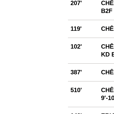
207'
CHÊ
B2F 
119'
CHÊ
102'
CHÊ
KD 
387'
CHÊ
510'
CHÊ
9′-10