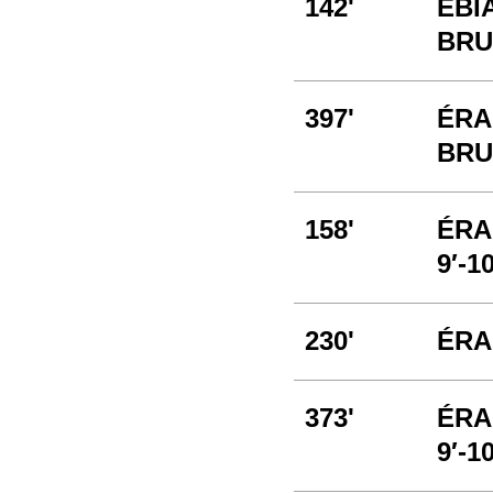
142'
EBI
BRUT
397'
ÉRA
BRUT
158'
ÉRA
9′-10
230'
ÉRA
373'
ÉRA
9′-10