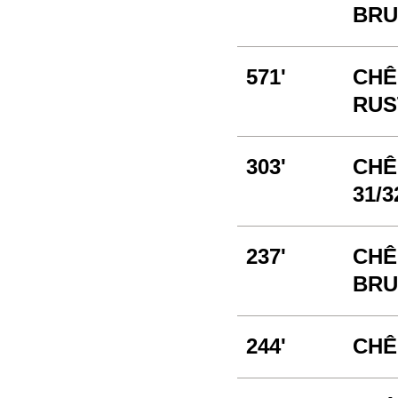
BRUT
571'
CHÊ
RUST
303'
CHÊ
31/3
237'
CHÊ
BRUT
244'
CHÊ