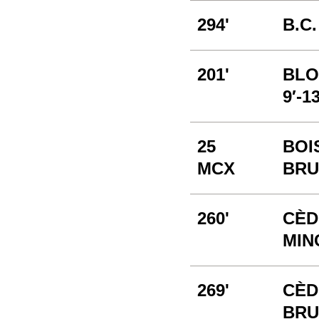
294'
B.C.
201'
BLO
9′-13
25
BOIS
MCX
BRU
260'
CÈD
MIN
269'
CÈD
BRUT