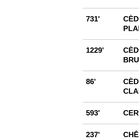
731'
CÈD
PLA
1229'
CÈD
BRUT
86'
CÈD
CLA
593'
CER
237'
CHÊ