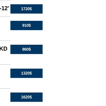
-12′
1720$
910$
 KD
860$
1320$
1620$